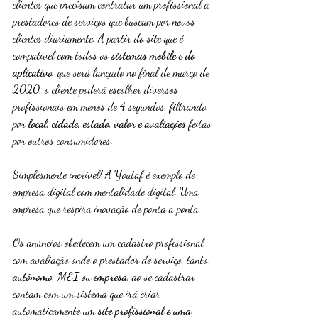
clientes que precisam contratar um profissional a 
prestadores de serviços que buscam por novos 
clientes diariamente. A partir do site que é 
compatível com todos os 
sistemas mobile e do 
aplicativo
, que será lançado no final de março de 
2020, o cliente poderá escolher diversos 
profissionais em menos de 4 segundos, filtrando 
por 
local, cidade, estado
, 
valor e avaliações
 feitas 
por outros consumidores.
Simplesmente incrível! A Youtaf é exemplo de 
empresa digital com mentalidade digital. Uma 
empresa que respira inovação de ponta a ponta.
Os anúncios obedecem um cadastro profissional, 
com avaliação onde o prestador de serviço, tanto 
autônomo, MEI ou empresa
, ao se cadastrar 
contam com um sistema que irá criar 
automaticamente um 
site profissional e uma 