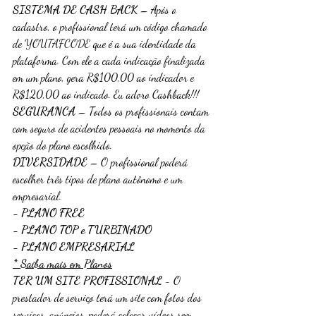
SISTEMA DE CASH BACK
 – Após o 
cadastro, o profissional terá um código chamado 
de 
YOUTAFCODE
 que é a sua identidade da 
plataforma. Com ele a cada indicação finalizada 
em um plano, gera R$100,00 ao indicador e 
R$120,00 ao indicado. Eu adoro Cashback!!!
SEGURANCA 
– Todos os profissionais contam 
com seguro de acidentes pessoais no momento da 
opção do plano escolhido.
DIVERSIDADE
 – O profissional poderá 
escolher três tipos de plano autônomo e um 
empresarial.
- PLANO FREE
- PLANO TOP e TURBINADO
- PLANO EMPRESARIAL
* Saiba mais em Planos
TER UM SITE PROFISSIONAL
 - O 
prestador de serviço terá um site com fotos dos 
serviços, anúncios, poderá colocar vídeos sem 