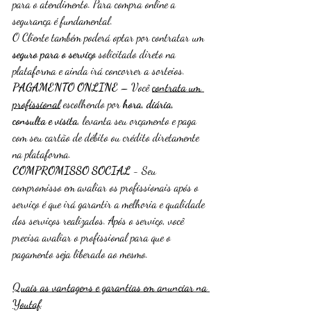
para o atendimento. Para compra online a 
segurança é fundamental.
O Cliente também poderá optar por contratar um 
seguro para o serviço
 solicitado direto na 
plataforma e ainda irá concorrer a sorteios.
PAGAMENTO ONLINE
 – Você 
contrata um 
profissional
 escolhendo por 
hora, diária, 
consulta e visita
, levanta seu orçamento e paga 
com seu cartão de débito ou crédito diretamente 
na plataforma.
COMPROMISSO SOCIAL
 - Seu 
compromisso em avaliar os profissionais após o 
serviço é que irá garantir a melhoria e qualidade 
dos serviços realizados. Após o serviço, você 
precisa avaliar o profissional para que o 
pagamento seja liberado ao mesmo.
Quais as vantagens e garantias em anunciar na 
Youtaf