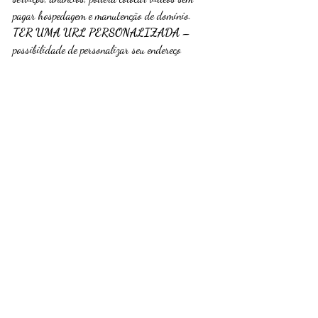
pagar hospedagem e manutenção de domínio.
TER UMA URL PERSONALIZADA
 – 
possibilidade de personalizar seu endereço 
eletrônico e ter seu 
domínio indexado
 nos 
mecanismos de busca como 
Google, Yahoo, Bing
TER UMA CONTA ONLINE
 – A 
YOUTAFPAY é uma 
conta online
 que permite o 
recebimento dos serviços, 
pagamento, débito, 
crédito, DOC, TED e ainda a solicitação de um 
cartão com a bandeira MASTERCARD 
internacional.
Essa foi minha experiência na Youtaf. Empresa 
Inovadora para conectar prestadores de 
serviços no mundo digital.
Se Gostou? E quer saber mais? Acesse: 
www.youtaf.com.br