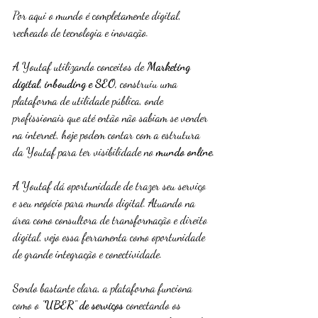
Por aqui o mundo é completamente digital, 
recheado de tecnologia e inovação.
A Youtaf utilizando conceitos de 
Marketing 
digital, inbouding e SEO,
 construiu uma 
plataforma de utilidade pública, onde 
profissionais que até então não sabiam se vender 
na internet, hoje podem contar com a estrutura 
da Youtaf para ter visibilidade no 
mundo online
.
A Youtaf dá oportunidade de trazer seu serviço 
e seu negócio para mundo digital. Atuando na 
área como consultora de transformação e direito 
digital, vejo essa ferramenta como oportunidade 
de grande integração e conectividade.
Sendo bastante clara, a plataforma funciona 
como o ''
UBER
" 
de serviços
 conectando os 