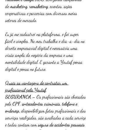
de 
marketing, remaketing
, eventos, ações 
corporativas e parcerias com diversos meios 
setores de mercado.
Eu já me cadastrei na plataforma, e foi super 
fácil e simples. No meu trabalho e dia-a-dia no 
direito empresarial digital é necessária uma 
visão ampla do negócio da empresa e uma 
mentalidade digital. E garanto a Youtaf pensa 
digital e pensa no futuro.
Quais as vantagens de contratar um 
profissional pela Youta
f
SEGURANCA
 – Os profissionais são checados 
pelo 
CPF
, 
antecedentes criminais, telefone e 
endereço, 
disponibilizam fotos profissionais e dos 
serviços realizados, são avaliados a cada serviço 
e todos contam com 
seguro de acidentes pessoais