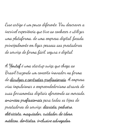
Esse artigo é um pouco diferente. Vou descrever a 
incrível experiência que tive ao conhecer e utilizar 
uma plataforma, de uma empresa digital, focada 
principalmente em ligar pessoas aos prestadores 
de serviço de forma fácil, segura e digital.
A 
Youtaf 
é uma startup suíça que chega ao 
Brasil trazendo um conceito inovador na forma 
de 
divulgar e contratar profissionais
. A empresa 
visa impulsionar o empreendedorismo através de 
suas ferramentas digitais oferecendo ao mercado, 
anúncios profissionais
 para todos os tipos de 
prestadores de serviço: 
diarista, pedreiro, 
eletricista, maquiador, cuidador de idoso, 
médicos, dentistas, inclusive advogados.