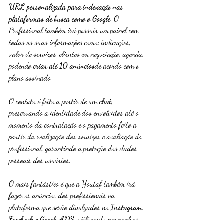
URL personalizada para indexação nas 
plataformas de busca como o Google.
 O 
Profissional também irá possuir um painel com 
todas as suas informações como: indicações, 
valor de serviços, clientes em negociação, agenda, 
podendo 
criar até 10 anúncios
de acordo com o 
plano assinado.
O contato é feito a partir de um 
chat
, 
preservando a identidade dos envolvidos até o 
momento da contratação e o pagamento feito a 
partir da realização dos serviços e avaliação do 
profissional, garantindo a proteção dos dados 
pessoais dos usuários.
O mais fantástico é que a Youtaf também irá 
fazer os anúncios dos profissionais na 
plataforma que serão divulgados no 
Instagram, 
Facebook e Google ADS
, utilizando campanhas 