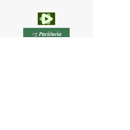
#7 Paciência
Por que ouvir?
Não acredito que ética seja um tema restrito
às empresas ou aos códigos de conduta.
Ela está presente na forma como tratamos as
pessoas, exercemos nossa profissão,
construímos relacionamentos e tomamos
decisões.