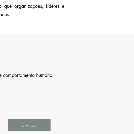
o que organizações, líderes e
manas.
ia e comportamento humano.
Livros