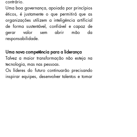
contrário.
Uma boa governança, apoiada por princípios 
éticos, é justamente o que permitirá que as 
organizações utilizem a inteligência artificial 
de forma sustentável, confiável e capaz de 
gerar valor sem abrir mão da 
responsabilidade.
Uma nova competência para a liderança
Talvez a maior transformação não esteja na 
tecnologia, mas nas pessoas.
Os líderes do futuro continuarão precisando 
inspirar equipes, desenvolver talentos e tomar 
boas decisões. Mas provavelmente também 
precisarão aprender a supervisionar agentes 
inteligentes, compreender suas limitações, 
interpretar seus resultados e decidir quando 
confiar, ou não, nas recomendações 
produzidas por esses sistemas.
É uma competência que simplesmente não 
fazia parte da formação da maioria dos 
gestores até poucos anos atrás. Agora 