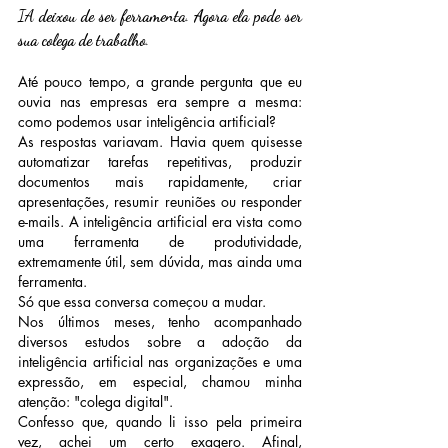
IA 
deixou
de
ser
ferramenta
. 
Agora
ela
pode
ser
sua
colega
de
trabalho
.
Até pouco tempo, a grande pergunta que eu 
ouvia nas empresas era sempre a mesma: 
como podemos usar inteligência artificial?
As respostas variavam. Havia quem quisesse 
automatizar tarefas repetitivas, produzir 
documentos mais rapidamente, criar 
apresentações, resumir reuniões ou responder 
e-mails. A inteligência artificial era vista como 
uma ferramenta de produtividade, 
extremamente útil, sem dúvida, mas ainda uma 
ferramenta.
Só que essa conversa começou a mudar.
Nos últimos meses, tenho acompanhado 
diversos estudos sobre a adoção da 
inteligência artificial nas organizações e uma 
expressão, em especial, chamou minha 
atenção: "colega digital".
Confesso que, quando li isso pela primeira 
vez, achei um certo exagero. Afinal, 