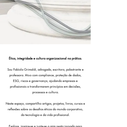
Ética, integridade e cultura organizacional na prática.
Sou Fabíola Grimaldi, advogada, escritora, palestrante e
professora. Atuo com compliance, proteção de dados,
ESG, riscos e governança, ajudando empresas e
profissionais a transformarem princípios em decisões,
processos e cultura.
Neste espaço, compartilho artigos, projetos, livros, cursos e
reflexões sobre os desafios éticos do mundo corporativo,
da tecnologia e da vida profissional.
Explore, inspire-se e junte-se a mim nesta jornada para