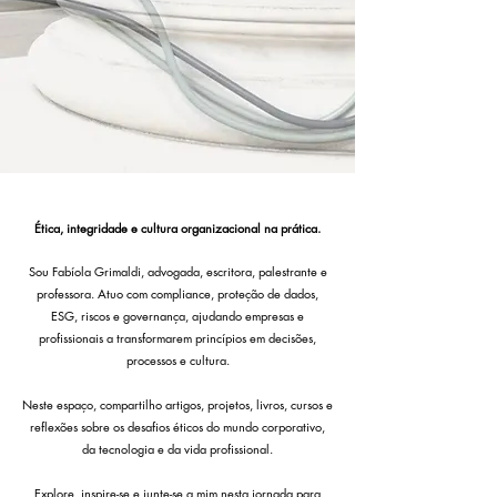
Ética, integridade e cultura organizacional na prática.
Sou Fabíola Grimaldi, advogada, escritora, palestrante e
professora. Atuo com compliance, proteção de dados,
ESG, riscos e governança, ajudando empresas e
profissionais a transformarem princípios em decisões,
processos e cultura.
Neste espaço, compartilho artigos, projetos, livros, cursos e
reflexões sobre os desafios éticos do mundo corporativo,
da tecnologia e da vida profissional.
Explore, inspire-se e junte-se a mim nesta jornada para