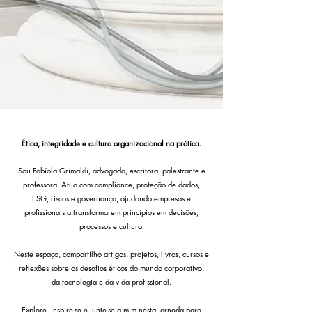
Ética, integridade e cultura organizacional na prática.
Sou Fabíola Grimaldi, advogada, escritora, palestrante e
professora. Atuo com compliance, proteção de dados,
ESG, riscos e governança, ajudando empresas e
profissionais a transformarem princípios em decisões,
processos e cultura.
Neste espaço, compartilho artigos, projetos, livros, cursos e
reflexões sobre os desafios éticos do mundo corporativo,
da tecnologia e da vida profissional.
Explore, inspire-se e junte-se a mim nesta jornada para