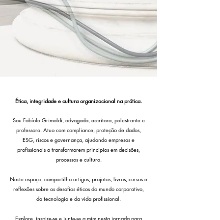
Ética, integridade e cultura organizacional na prática.
Sou Fabíola Grimaldi, advogada, escritora, palestrante e
professora. Atuo com compliance, proteção de dados,
ESG, riscos e governança, ajudando empresas e
profissionais a transformarem princípios em decisões,
processos e cultura.
Neste espaço, compartilho artigos, projetos, livros, cursos e
reflexões sobre os desafios éticos do mundo corporativo,
da tecnologia e da vida profissional.
Explore, inspire-se e junte-se a mim nesta jornada para