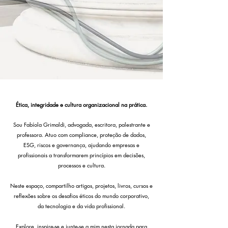
Ética, integridade e cultura organizacional na prática.
Sou Fabíola Grimaldi, advogada, escritora, palestrante e
professora. Atuo com compliance, proteção de dados,
ESG, riscos e governança, ajudando empresas e
profissionais a transformarem princípios em decisões,
processos e cultura.
Neste espaço, compartilho artigos, projetos, livros, cursos e
reflexões sobre os desafios éticos do mundo corporativo,
da tecnologia e da vida profissional.
Explore, inspire-se e junte-se a mim nesta jornada para