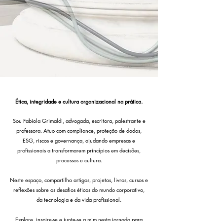
Ética, integridade e cultura organizacional na prática.
Sou Fabíola Grimaldi, advogada, escritora, palestrante e
professora. Atuo com compliance, proteção de dados,
ESG, riscos e governança, ajudando empresas e
profissionais a transformarem princípios em decisões,
processos e cultura.
Neste espaço, compartilho artigos, projetos, livros, cursos e
reflexões sobre os desafios éticos do mundo corporativo,
da tecnologia e da vida profissional.
Explore, inspire-se e junte-se a mim nesta jornada para