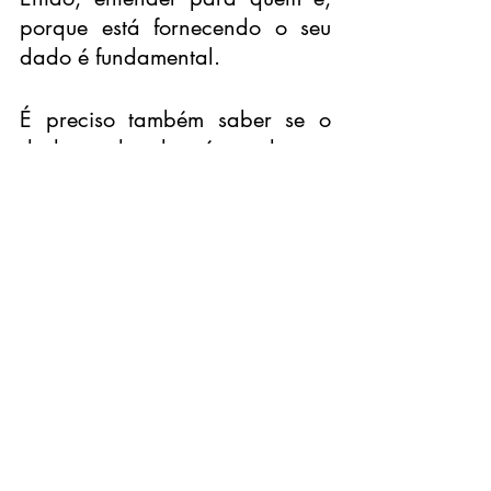
porque está fornecendo o seu 
dado é fundamental.
É preciso também saber se o 
dado coletado é realmente 
necessário e relevante para a 
atividade realizada. Exemplo: 
será que é realmente necessário 
colocar sua religião ao 
preencher um cadastro para um 
curso?
Outro ponto importante é 
entender quem está coletando e 
o que realmente será feito com 
seus dados? Ou seja, será só 