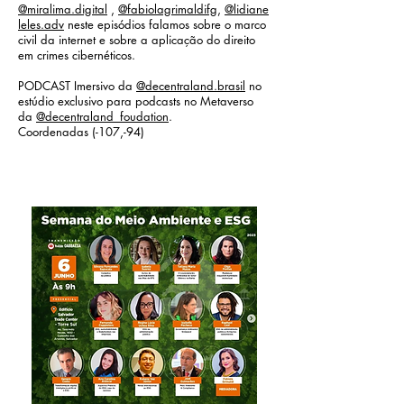
@miralima.digital
,
@fabiolagrimaldifg
,
@lidiane
leles.adv
neste episódios falamos sobre o marco
civil da internet e sobre a aplicação do direito
em crimes cibernéticos.
PODCAST Imersivo da
@decentraland.brasil
no
estúdio exclusivo para podcasts no Metaverso
da
@decentraland_foudation
.
Coordenadas (-107,-94)