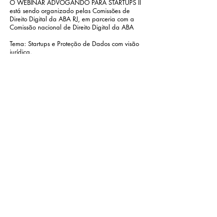
O WEBINAR ADVOGANDO PARA STARTUPS II
está sendo organizado pelas Comissões de
Direito Digital da ABA RJ, em parceria com a
Comissão nacional de Direito Digital da ABA
Tema: Startups e Proteção de Dados com visão
jurídica.
Um time de profissionais maravilhosos.