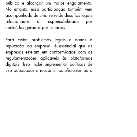
público e alcançar um maior engajamento. 
No entanto, essa participação também vem 
acompanhada de uma série de desafios legais 
relacionados à responsabilidade por 
conteúdos gerados por usuários.
Para evitar problemas legais e danos à 
reputação da empresa, é essencial que as 
empresas estejam em conformidade com as 
regulamentações aplicáveis ​​às plataformas 
digitais. Isso inclui implementar políticas de 
uso adequadas e mecanismos eficientes para 
a remoção de conteúdo ilegal ou infrator. 
Além disso, as empresas devem estabelecer 
um canal de comunicação transparente e ágil 
para que os usuários possam relatar 
conteúdos ofensivos ou violações de direitos 
autorais.
É fundamental que as empresas acompanhem 
de perto as mudanças nas leis e 
regulamentações relacionadas à 