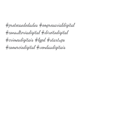
#protecaodedados
#empresarialdigital
#consultoriadigital
#direitodigital
#crimesdigitais
#lgpd
#startups
#comerciodigital
#vendasdigitais
#empresasdigitais
#negociosdigitais
#leidedados
#dadospessoais
#compliance
#privacidade
#consultoria
#empresas
#trabalho
#etica
#respeito
#fgconsultoria
#fgadvocacia