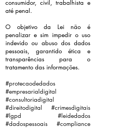
consumidor, civil, trabalhista e 
até penal.
O objetivo da Lei não é 
penalizar e sim impedir o uso 
indevido ou abuso dos dados 
pessoais, garantido ética e 
transparências para o 
tratamento das informações.
#protecaodedados
#empresarialdigital
#consultoriadigital
#direitodigital
#crimesdigitais
#lgpd
#leidedados
#dadospessoais
#compliance
#privacidade
#consultoria