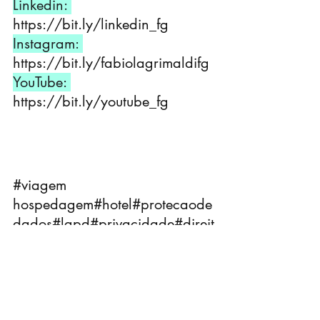
Linkedin: 
https://bit.ly/linkedin_fg
Instagram: 
https://bit.ly/fabiolagrimaldifg
YouTube: 
https://bit.ly/youtube_fg
#viagem
hospedagem
#hotel
#protecaode
dados
#lgpd
#privacidade
#direit
odigital
#advocacia
#consultoria
#fgconsultoria
#fgadvocacia