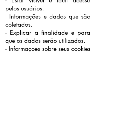
- Estar visível e fácil acesso 
pelos usuários.
- Informações e dados que são 
coletados.
- Explicar a finalidade e para 
que os dados serão utilizados.
- Informações sobre seus cookies 
e dos parceiros ou 
fornecedores.
- Compartilhamento com 
terceiros.
- Aviso sobre a possibilidade de 
navegação anônima.
- Canal de atendimento, contato 
e dúvidas.
Veja para sua Política de 