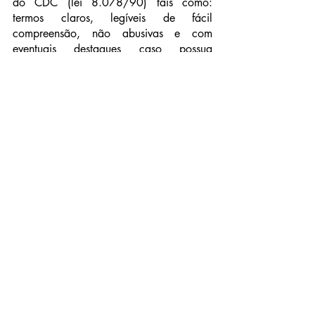
do CDC (lei 8.078/90) tais como: 
termos claros, legíveis de fácil 
compreensão, não abusivas e com 
eventuais destaques caso possua 
cláusulas com limitação de direito, 
dentre outras.
No entanto, apesar das reflexões aqui 
trazidas sobre a negócio jurídico, 
declaração da vontade, o consentimento 
da LGPD e os contratos jurídicos digitais 
é importante entender que os documentos 
digitais podem ser discutidos pelos 
consumidores por entenderem que seus 
direitos não estão sendo assegurados ou 
por condição sine qua non para o 
acesso ao serviço (cláusula take it ou 
leave it).
Por esta razão, finaliza-se este artigo 
com sugestão de refletir e analisar a 