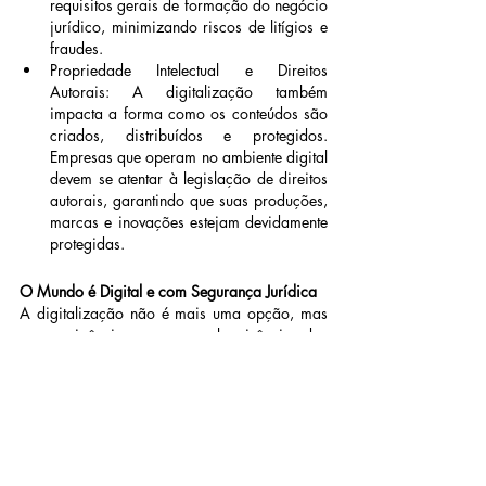
requisitos gerais de formação do negócio 
jurídico, minimizando riscos de litígios e 
fraudes.
Propriedade Intelectual e Direitos 
Autorais: A digitalização também 
impacta a forma como os conteúdos são 
criados, distribuídos e protegidos. 
Empresas que operam no ambiente digital 
devem se atentar à legislação de direitos 
autorais, garantindo que suas produções, 
marcas e inovações estejam devidamente 
protegidas.
O Mundo é Digital e com Segurança Jurídica
A digitalização não é mais uma opção, mas 
uma exigência para a sobrevivência das 
empresas. No entanto, essa transformação 
deve ser acompanhada por uma estratégia 
jurídica bem estruturada, garantindo que as 
relações e atuações na internet estejam 
alinhadas com o ordenamento jurídico 
vigente.