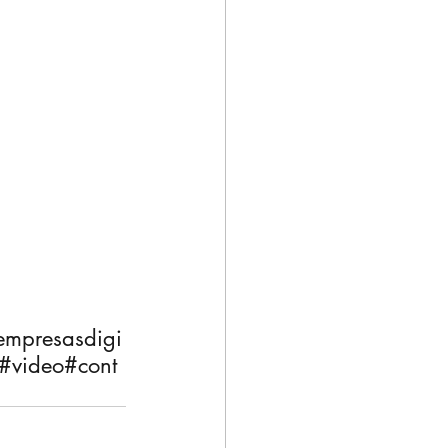
empresasdigi
#video
#cont