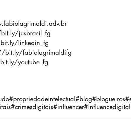
.fabiolagrimaldi.adv.br
bit.ly/jusbrasil_fg
bit.ly/linkedin_fg
//bit.ly/fabiolagrimaldifg
/bit.ly/youtube_fg
udo
#propriedadeintelectual
#blog
#blogueiros
#
tais
#crimesdigitais
#influencer
#influencedigital