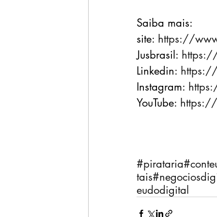
Saiba mais:
site: 
https://www
Jusbrasil: 
https://
Linkedin: 
https://
Instagram: 
https:
YouTube: 
https:/
#pirataria
#conte
tais
#negociosdigi
eudodigital