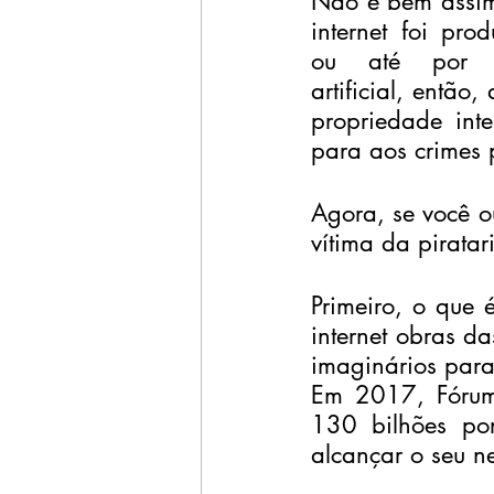
Não é bem assim!
internet foi pro
ou até por um
artificial, então,
propriedade int
para aos crimes p
Agora, se você ou
vítima da piratar
Primeiro, o que é
internet obras da
imaginários para
Em 2017, Fórum 
130 bilhões por
alcançar o seu ne