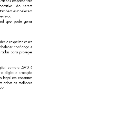
ráticas empresariais 
orativa. Ao serem 
 também estabelecem 
titivo. 
ial que pode gerar 
er e respeitar esses 
belecer confiança e 
radas para proteger 
tal, como a LGPD, é 
 digital e proteção 
 legal em constante 
 adote as melhores 
.
ado