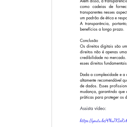
Além disso, a transparênci
como cadeias de forneci
transparentes nesses aspe
um padrão de ética e resp
A transparência, portant
benefícios a longo prazo. 
Conclusão 
Os direitos digitais são u
direitos não é apenas uma
credibilidade no mercado.
esses direitos fundamentais
Dada a complexidade e a co
altamente recomendável qu
de dados. Esses profissio
mudança, garantindo que 
práticas para proteger os d
Assista vídeo:
https://youtu.be/4NuJK1oR