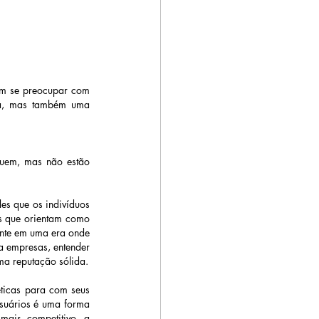
em se preocupar com 
ica, mas também uma 
cluem, mas não estão 
es que os indivíduos 
s que orientam como 
ante em uma era onde 
a empresas, entender 
esses direitos é crucial não apenas para a conformidade legal, mas também para a construção de uma reputação sólida. 
ticas para com seus 
usuários é uma forma 
ais competitivo, a 