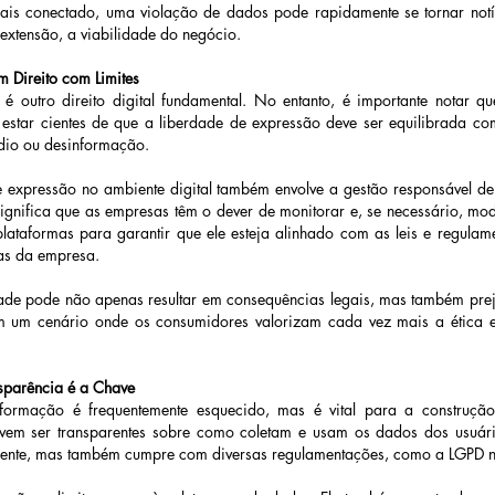
 conectado, uma violação de dados pode rapidamente se tornar notíci
 extensão, a viabilidade do negócio. 
 Direito com Limites 
 outro direito digital fundamental. No entanto, é importante notar que
estar cientes de que a liberdade de expressão deve ser equilibrada com
dio ou desinformação. 
 expressão no ambiente digital também envolve a gestão responsável de 
 significa que as empresas têm o dever de monitorar e, se necessário, mo
ataformas para garantir que ele esteja alinhado com as leis e regulame
cas da empresa.
dade pode não apenas resultar em consequências legais, mas também pre
m um cenário onde os consumidores valorizam cada vez mais a ética e 
sparência é a Chave 
formação é frequentemente esquecido, mas é vital para a construçã
vem ser transparentes sobre como coletam e usam os dados dos usuário
liente, mas também cumpre com diversas regulamentações, como a LGPD no