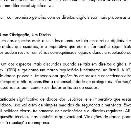
r um diferencial significativo. 
 compromisso genuíno com os direitos digitais são mais propensas a atra
 Uma Obrigação, Um Direito 
um dos aspectos mais discutidos quando se fala em direitos digitais. E
de dados dos usuários, e é imperativo que essas informações sejam tr
os podem resultar em sérias consequências legais e danos à reputação d
m dos aspectos mais discutidos quando se fala em direitos digitais. Ne
s (LGPD) surge como um marco regulatório fundamental no Brasil. A LGP
de dados pessoais, impondo obrigações às empresas e concedendo direito
as empresas não apenas têm a responsabilidade de proteger as informaçõ
 usuários saibam como seus dados estão sendo usados. 
tidade significativa de dados dos usuários, e é imperativo que essa
dado. Isso vai além de simples medidas de segurança cibernética. Env
i políticas claras, treinamento de funcionários e auditorias regulares. Afi
uestão técnica, mas também organizacional. Violações de dados podem 
nos à reputação da empresa. 