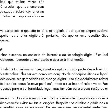
eitos que muitas vezes são 
, é crucial que as empresas 
tualizadas sobre como essas 
reitos e responsabilidades 
ivo esclarecer o que são os direitos digitais e por que as empresas dev
respeitar os direitos digitais é, portanto, não apenas uma questão ét
igente. 
s? 
ireitos humanos no contexto da internet e da tecnologia digital. Eles in
rivacidade, liberdade de expressão e acesso à informação. 
gnifica? Em termos simples, direitos digitais são as proteções e liberdad
iente online. Eles servem como um conjunto de princípios éticos e legai
ções devem ser gerenciadas no espaço digital. Isso é especialmente relev
e descritos como "o novo petróleo", dada a sua importância e valor. Par
enas a ponta do iceberg; as empresas também têm responsabilidades é
simplesmente evitar multas e sanções. Respeitar os direitos digitais dos 
 e credibilidade no mercado. Em um ambiente empresarial cada vez m