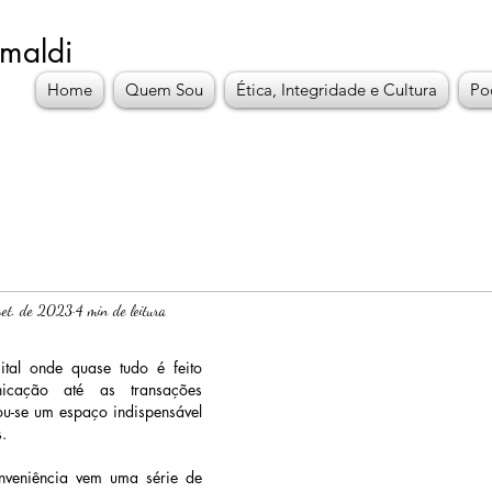
imaldi
Home
Quem Sou
Ética, Integridade e Cultura
Po
set. de 2023
4 min de leitura
al onde quase tudo é feito 
icação até as transações 
ou-se um espaço indispensável 
. 
veniência vem uma série de 