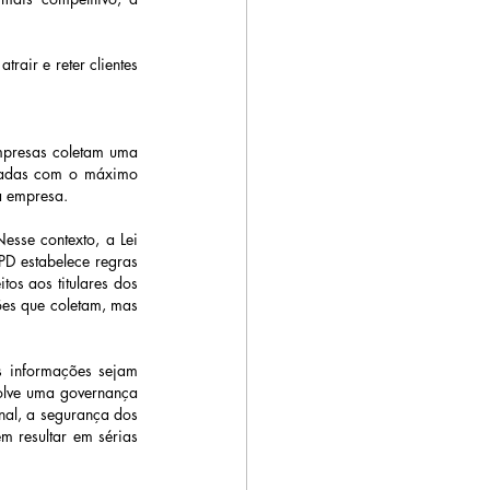
ir e reter clientes 
mpresas coletam uma 
atadas com o máximo 
a empresa. 
sse contexto, a Lei 
D estabelece regras 
s aos titulares dos 
es que coletam, mas 
s informações sejam 
olve uma governança 
nal, a segurança dos 
resultar em sérias 