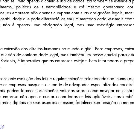
a não se limita apenas à coleta e uso de dados. Ela também se estende a p
mento, políticas de sustentabilidade e até mesmo governança corp
ctos, as empresas não apenas cumprem com suas obrigações legais, mas
onsabilidade que pode diferenciá-las em um mercado cada vez mais compe
o, não é apenas uma obrigação legal, mas uma estratégia empresar
ma extensão dos direitos humanos no mundo digital. Para empresas, entend
 questão de conformidade legal, mas também um passo crucial para esta
 Portanto, é imperativo que as empresas estejam bem informadas e prepa
. 
nstante evolução das leis e regulamentações relacionadas ao mundo digi
e as empresas busquem o suporte de advogados especializados em direito
nais podem fornecer orientações valiosas sobre como navegar no cenário
a empresa não apenas cumpra com todas as leis aplicáveis, mas também
ireitos digitais de seus usuários e, assim, fortalecer sua posição no merc
x64