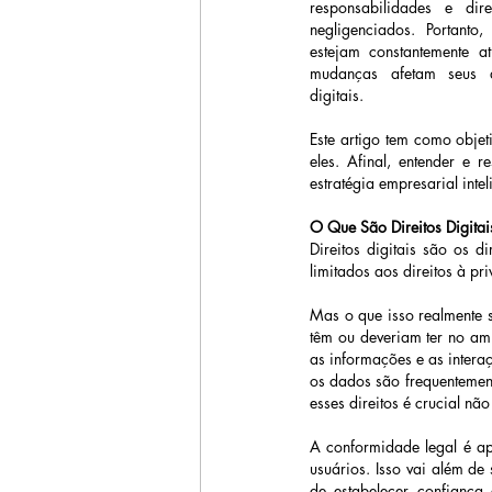
responsabilidades e dir
negligenciados. Portanto
estejam constantemente a
mudanças afetam seus di
digitais.
Este artigo tem como objet
eles. Afinal, entender e 
estratégia empresarial intel
O Que São Direitos Digitai
Direitos digitais são os d
limitados aos direitos à p
Mas o que isso realmente si
têm ou deveriam ter no amb
as informações e as intera
os dados são frequentement
A conformidade legal é ap
usuários. Isso vai além de 
de estabelecer confiança