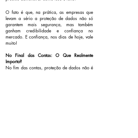
O fato é que, na prática, as empresas que 
levam a sério a proteção de dados não só 
garantem mais segurança, mas também 
ganham credibilidade e confiança no 
mercado. E confiança, nos dias de hoje, vale 
muito!
No Final das Contas: O Que Realmente 
Importa?
No fim das contas, proteção de dados não é 
apenas sobre tabelas, cláusulas contratuais ou 
sanções. É sobre pessoas. É sobre respeitar a 
privacidade, garantir que as informações não 
sejam exploradas indevidamente e criar um 
ambiente digital mais seguro para todos.
Por isso, no Dia Internacional da Proteção de 
Dados, mais do que celebrar avanços 
regulatórios, quero deixar uma reflexão: que 
tal olharmos para os dados com mais 
humanidade?