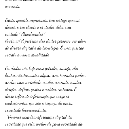
economia.
Então, querido empresário, tem certeza que vai 
deixar o seu cliente e os dados deles sem 
cuidado? Abandonados? 
Anota aí! A proteção dos dados pessoais vai além 
do direito digital e da tecnologia. É uma questão 
social na nossa atualidade.
Os dados são hoje como petróleo, ou seja, eles 
brutos não tem valor algum, mas tratados podem 
mudar uma sociedade, mudar mercado, mudar 
eleições, definir gostos e moldar costumes. E 
desse refino de informação que surge os 
conhecimentos que são a riqueza da nossa 
sociedade hiperconectada. 
  Vivemos uma transformação digital da 
sociedade que está evoluindo para sociedade da 