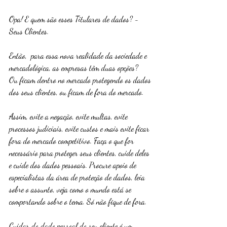
Opa! E quem são esses Titulares de dados? - 
Seus Clientes.
Então,  para essa nova realidade da sociedade e 
mercadológica, as empresas têm duas opções?
Ou ficam dentro no mercado protegendo os dados 
dos seus clientes, ou ficam de fora do mercado.
Assim, evite a negação, evite multas, evite 
processos judiciais, evite custos e mais evite ficar 
fora do mercado competitivo. Faça o que for 
necessário para proteger seus clientes, cuide deles 
e cuide dos dados pessoais. Procure apoio de 
especialistas da área de proteção de dados, leia 
sobre o assunto, veja como o mundo está se 
comportando sobre o tema. Só não fique de fora.
Cuidar do dado pessoal do seu cliente é um 