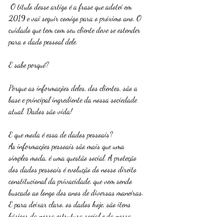
 O título desse artigo é a frase que adotei em 
2019 e vai seguir comigo para o próximo ano. O 
cuidado que tem com seu cliente deve se estender 
para o dado pessoal dele.
E sabe porquê?
Porque as informações deles, dos clientes, são a 
base e principal ingrediente da nossa sociedade 
atual. Dados são vida!
E que moda é essa de dados pessoais?
As informações pessoais são mais que uma 
simples moda, é uma questão social. A proteção 
dos dados pessoais é evolução do nosso direito 
constitucional da privacidade, que vem sendo 
buscado ao longo dos anos de diversas maneiras. 
E para deixar claro, os dados hoje, são itens 
básicos da nossa estrutura social e da nossa 