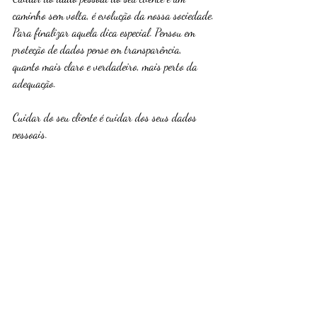
caminho sem volta, é evolução da nossa sociedade.
Para finalizar aquela dica especial. Pensou em 
proteção de dados pense em transparência, 
quanto mais claro e verdadeiro, mais perto da 
adequação.
Cuidar do seu cliente é cuidar dos seus dados 
pessoais.
#LGPD
#direitodigital #empresas 
#empresarios #clientes #protecaodedados
#leidedados
#lgpdcompliance
#compliance
#direitoempresarial
https://fabiolafgrimaldi.jusbrasil.com.br/
https://www.linkedin.com/in/fabiolagrimaldiadv/