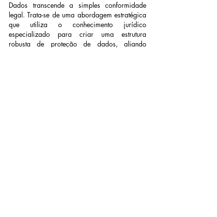
Dados transcende a simples conformidade 
legal. Trata-se de uma abordagem estratégica 
que utiliza o conhecimento jurídico 
especializado para criar uma estrutura 
robusta de proteção de dados, aliando 
compliance, ética e eficiência.
Escolhendo o Caminho
A terceirização do papel de encarregado de 
dados (DPO) é uma consideração significativa 
em um ambiente de negócios cada vez mais 
regulamentado e complexo. 
Ao explorar o serviço terceiro de Encarregado 
de Dados, vemos uma abordagem estratégica 
que combina especialização, imparcialidade, 
flexibilidade, e eficiência. A terceirização 
deste papel a um profissional ou empresa 
especializada permite que as organizações 
acessem conhecimentos e habilidades que 
podem não estar disponíveis internamente.